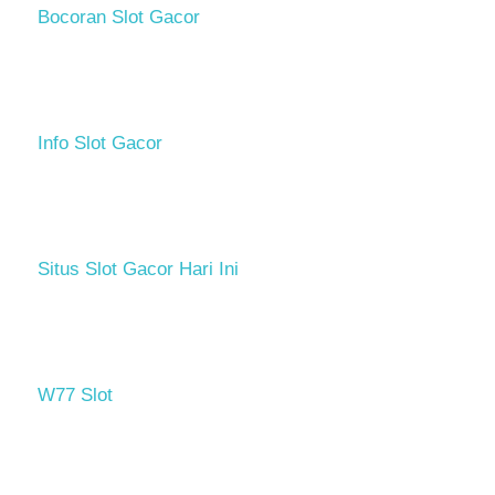
Bocoran Slot Gacor
Info Slot Gacor
Situs Slot Gacor Hari Ini
W77 Slot