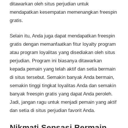
ditawarkan oleh situs perjudian untuk
mendapatkan kesempatan memenangkan freespin
gratis.
Selain itu, Anda juga dapat mendapatkan freespin
gratis dengan memanfaatkan fitur loyalty program
atau program loyalitas yang disediakan oleh situs
perjudian. Program ini biasanya ditawarkan
kepada pemain yang telah aktif dan setia bermain
di situs tersebut. Semakin banyak Anda bermain,
semakin tinggi tingkat loyalitas Anda dan semakin
banyak freespin gratis yang dapat Anda peroleh.
Jadi, jangan ragu untuk menjadi pemain yang aktif
dan setia di situs perjudian favorit Anda.
Nikmati Sensasi Bermain