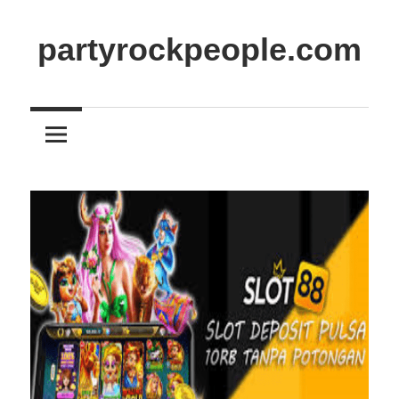
Skip
to
partyrockpeople.com
content
partyrockpeople.com