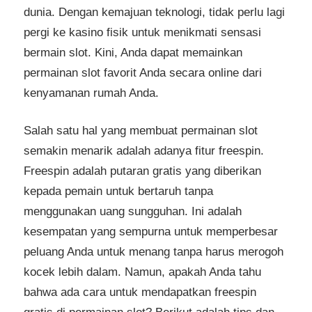
dunia. Dengan kemajuan teknologi, tidak perlu lagi
pergi ke kasino fisik untuk menikmati sensasi
bermain slot. Kini, Anda dapat memainkan
permainan slot favorit Anda secara online dari
kenyamanan rumah Anda.
Salah satu hal yang membuat permainan slot
semakin menarik adalah adanya fitur freespin.
Freespin adalah putaran gratis yang diberikan
kepada pemain untuk bertaruh tanpa
menggunakan uang sungguhan. Ini adalah
kesempatan yang sempurna untuk memperbesar
peluang Anda untuk menang tanpa harus merogoh
kocek lebih dalam. Namun, apakah Anda tahu
bahwa ada cara untuk mendapatkan freespin