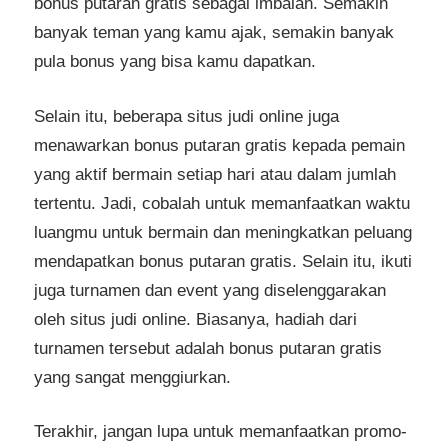
bonus putaran gratis sebagai imbalan. Semakin
banyak teman yang kamu ajak, semakin banyak
pula bonus yang bisa kamu dapatkan.
Selain itu, beberapa situs judi online juga
menawarkan bonus putaran gratis kepada pemain
yang aktif bermain setiap hari atau dalam jumlah
tertentu. Jadi, cobalah untuk memanfaatkan waktu
luangmu untuk bermain dan meningkatkan peluang
mendapatkan bonus putaran gratis. Selain itu, ikuti
juga turnamen dan event yang diselenggarakan
oleh situs judi online. Biasanya, hadiah dari
turnamen tersebut adalah bonus putaran gratis
yang sangat menggiurkan.
Terakhir, jangan lupa untuk memanfaatkan promo-