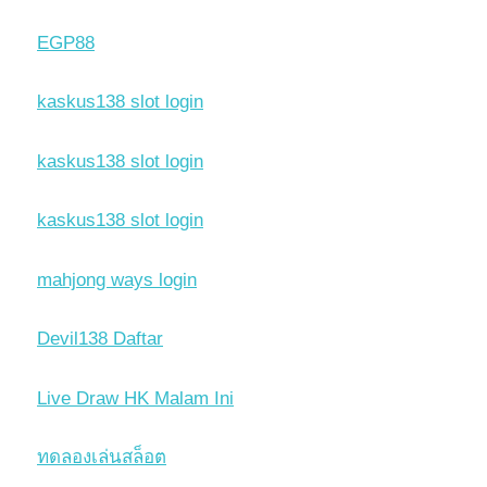
EGP88
kaskus138 slot login
kaskus138 slot login
kaskus138 slot login
mahjong ways login
Devil138 Daftar
Live Draw HK Malam Ini
ทดลองเล่นสล็อต