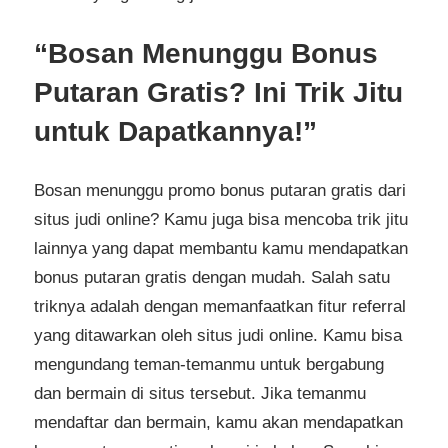
“Bosan Menunggu Bonus
Putaran Gratis? Ini Trik Jitu
untuk Dapatkannya!”
Bosan menunggu promo bonus putaran gratis dari
situs judi online? Kamu juga bisa mencoba trik jitu
lainnya yang dapat membantu kamu mendapatkan
bonus putaran gratis dengan mudah. Salah satu
triknya adalah dengan memanfaatkan fitur referral
yang ditawarkan oleh situs judi online. Kamu bisa
mengundang teman-temanmu untuk bergabung
dan bermain di situs tersebut. Jika temanmu
mendaftar dan bermain, kamu akan mendapatkan