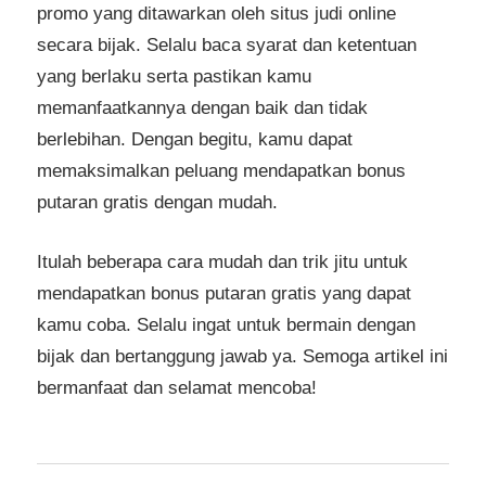
promo yang ditawarkan oleh situs judi online
secara bijak. Selalu baca syarat dan ketentuan
yang berlaku serta pastikan kamu
memanfaatkannya dengan baik dan tidak
berlebihan. Dengan begitu, kamu dapat
memaksimalkan peluang mendapatkan bonus
putaran gratis dengan mudah.
Itulah beberapa cara mudah dan trik jitu untuk
mendapatkan bonus putaran gratis yang dapat
kamu coba. Selalu ingat untuk bermain dengan
bijak dan bertanggung jawab ya. Semoga artikel ini
bermanfaat dan selamat mencoba!