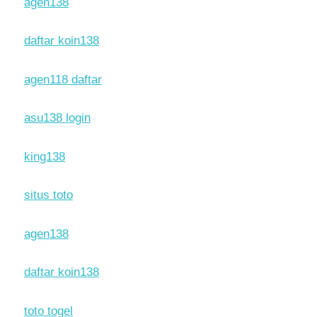
agen138
daftar koin138
agen118 daftar
asu138 login
king138
situs toto
agen138
daftar koin138
toto togel