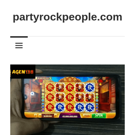
Skip
to
partyrockpeople.com
content
partyrockpeople.com