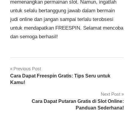
memenangkan permainan slot. Namun, ingatlah
untuk selalu bertanggung jawab dalam bermain
judi online dan jangan sampai terlalu terobsesi
untuk mendapatkan FREESPIN. Selamat mencoba
dan semoga berhasil!
Navigasi
Previous Post
Cara Dapat Freespin Gratis: Tips Seru untuk
pos
Kamu!
Next Post
Cara Dapat Putaran Gratis di Slot Online:
Panduan Sederhana!