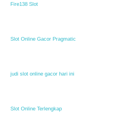
Fire138 Slot
Slot Online Gacor Pragmatic
judi slot online gacor hari ini
Slot Online Terlengkap