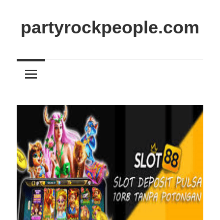
Skip
to
partyrockpeople.com
content
partyrockpeople.com