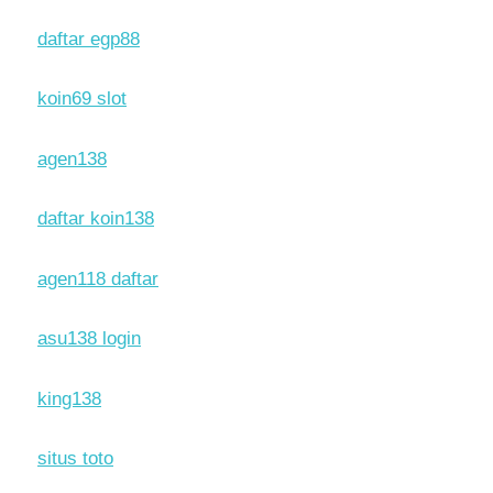
daftar egp88
koin69 slot
agen138
daftar koin138
agen118 daftar
asu138 login
king138
situs toto