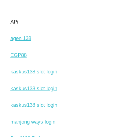
APi
agen 138
EGP88
kaskus138 slot login
kaskus138 slot login
kaskus138 slot login
mahjong ways login