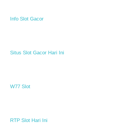
Info Slot Gacor
Situs Slot Gacor Hari Ini
W77 Slot
RTP Slot Hari Ini