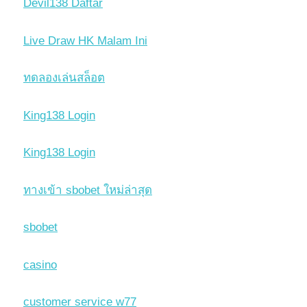
Devil138 Daftar
Live Draw HK Malam Ini
ทดลองเล่นสล็อต
King138 Login
King138 Login
ทางเข้า sbobet ใหม่ล่าสุด
sbobet
casino
customer service w77