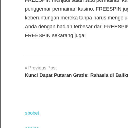
FREESPIN menjadi salah satu permainan kasi
penggemar permainan kasino, FREESPIN jug
keberuntungan mereka tanpa harus mengeluar
Anda dengan hadiah terbesar dari FREESPI
FREESPIN sekarang juga!
Navigasi
Previous Post
Kunci Dapat Putaran Gratis: Rahasia di Balik
pos
sbobet