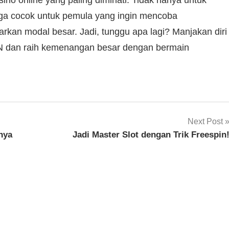
no online yang paling diminati. Tidak hanya untuk
a cocok untuk pemula yang ingin mencoba
kan modal besar. Jadi, tunggu apa lagi? Manjakan diri
N dan raih kemenangan besar dengan bermain
Next Post
nya
Jadi Master Slot dengan Trik Freespin