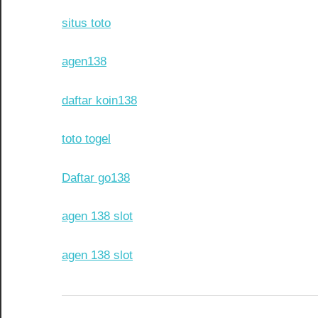
situs toto
agen138
daftar koin138
toto togel
Daftar go138
agen 138 slot
agen 138 slot