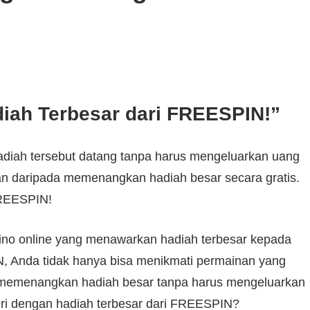
diah Terbesar dari FREESPIN!”
hadiah tersebut datang tanpa harus mengeluarkan uang
an daripada memenangkan hadiah besar secara gratis.
FREESPIN!
no online yang menawarkan hadiah terbesar kepada
 Anda tidak hanya bisa menikmati permainan yang
uk memenangkan hadiah besar tanpa harus mengeluarkan
iri dengan hadiah terbesar dari FREESPIN?