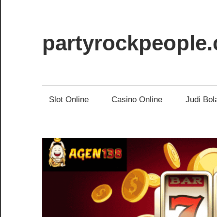
Skip
to
content
partyrockpeople
partyrockpeople.com
Slot Online
Casino Online
Judi Bol