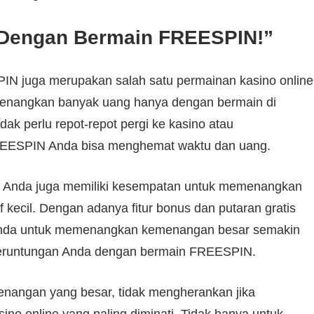
Dengan Bermain FREESPIN!”
IN juga merupakan salah satu permainan kasino online
enangkan banyak uang hanya dengan bermain di
ak perlu repot-repot pergi ke kasino atau
FREESPIN Anda bisa menghemat waktu dan uang.
, Anda juga memiliki kesempatan untuk memenangkan
kecil. Dengan adanya fitur bonus dan putaran gratis
Anda untuk memenangkan kemenangan besar semakin
eberuntungan Anda dengan bermain FREESPIN.
angan yang besar, tidak mengherankan jika