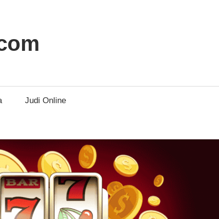
.com
a
Judi Online