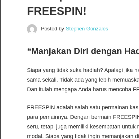
FREESPIN!
Posted by
Stephen Gonzales
“Manjakan Diri dengan Ha
Siapa yang tidak suka hadiah? Apalagi jika 
sama sekali. Tidak ada yang lebih memuask
Dan itulah mengapa Anda harus mencoba 
FREESPIN adalah salah satu permainan kasi
para pemainnya. Dengan bermain FREESPIN,
seru, tetapi juga memiliki kesempatan unt
modal. Siapa yang tidak ingin memanjakan d