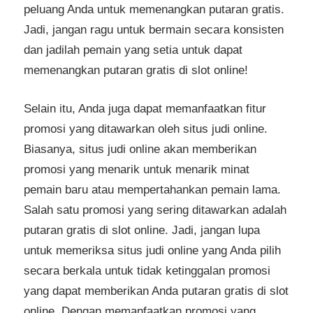
peluang Anda untuk memenangkan putaran gratis.
Jadi, jangan ragu untuk bermain secara konsisten
dan jadilah pemain yang setia untuk dapat
memenangkan putaran gratis di slot online!
Selain itu, Anda juga dapat memanfaatkan fitur
promosi yang ditawarkan oleh situs judi online.
Biasanya, situs judi online akan memberikan
promosi yang menarik untuk menarik minat
pemain baru atau mempertahankan pemain lama.
Salah satu promosi yang sering ditawarkan adalah
putaran gratis di slot online. Jadi, jangan lupa
untuk memeriksa situs judi online yang Anda pilih
secara berkala untuk tidak ketinggalan promosi
yang dapat memberikan Anda putaran gratis di slot
online. Dengan memanfaatkan promosi yang