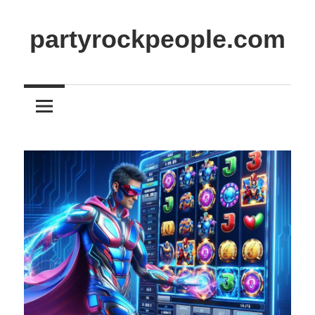
Skip
to
partyrockpeople.com
content
partyrockpeople.com