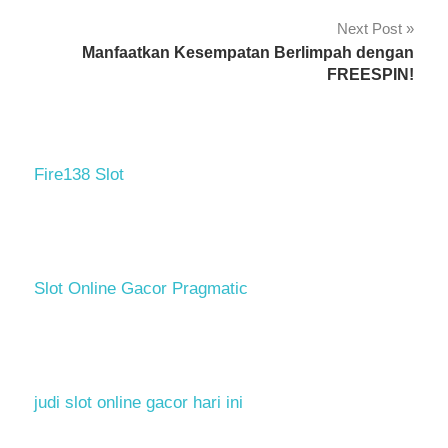
Next Post
Manfaatkan Kesempatan Berlimpah dengan
FREESPIN!
Fire138 Slot
Slot Online Gacor Pragmatic
judi slot online gacor hari ini