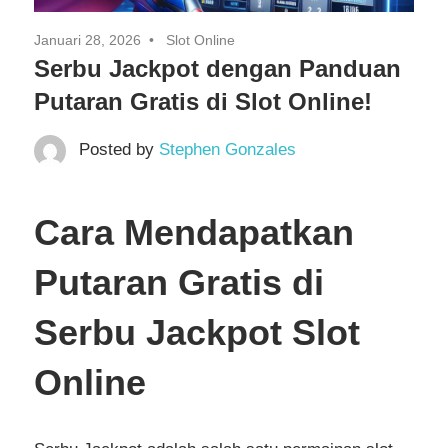
Januari 28, 2026
Slot Online
Serbu Jackpot dengan Panduan
Putaran Gratis di Slot Online!
Posted by
Stephen Gonzales
Cara Mendapatkan
Putaran Gratis di
Serbu Jackpot Slot
Online