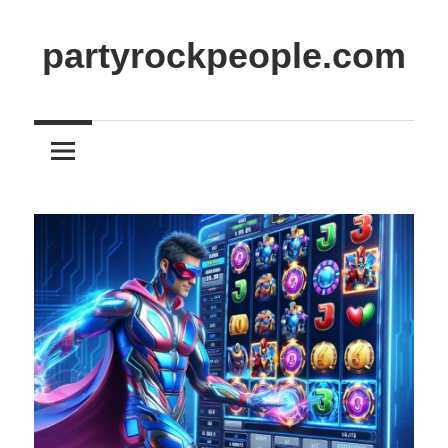
Skip
to
partyrockpeople.com
content
partyrockpeople.com