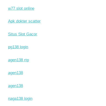
w77 slot online
Apk dokter scatter
Situs Slot Gacor
pg138 login
agen138 rtp
agen138
agen138
naga138 login