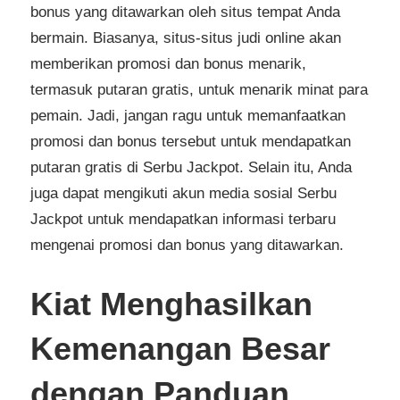
bonus yang ditawarkan oleh situs tempat Anda
bermain. Biasanya, situs-situs judi online akan
memberikan promosi dan bonus menarik,
termasuk putaran gratis, untuk menarik minat para
pemain. Jadi, jangan ragu untuk memanfaatkan
promosi dan bonus tersebut untuk mendapatkan
putaran gratis di Serbu Jackpot. Selain itu, Anda
juga dapat mengikuti akun media sosial Serbu
Jackpot untuk mendapatkan informasi terbaru
mengenai promosi dan bonus yang ditawarkan.
Kiat Menghasilkan
Kemenangan Besar
dengan Panduan