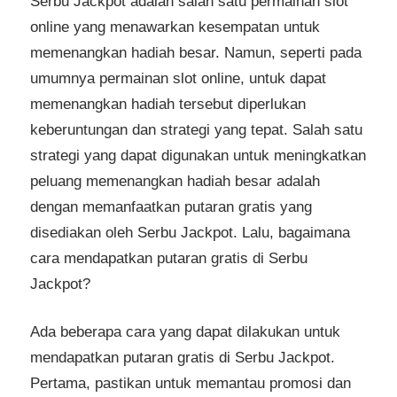
Serbu Jackpot adalah salah satu permainan slot
online yang menawarkan kesempatan untuk
memenangkan hadiah besar. Namun, seperti pada
umumnya permainan slot online, untuk dapat
memenangkan hadiah tersebut diperlukan
keberuntungan dan strategi yang tepat. Salah satu
strategi yang dapat digunakan untuk meningkatkan
peluang memenangkan hadiah besar adalah
dengan memanfaatkan putaran gratis yang
disediakan oleh Serbu Jackpot. Lalu, bagaimana
cara mendapatkan putaran gratis di Serbu
Jackpot?
Ada beberapa cara yang dapat dilakukan untuk
mendapatkan putaran gratis di Serbu Jackpot.
Pertama, pastikan untuk memantau promosi dan